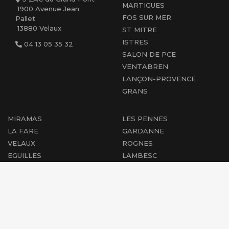
MARTIGUES
1900 Avenue Jean
FOS SUR MER
Pallet
13880 Velaux
ST MITRE
ISTRES
04 13 05 35 32
SALON DE PCE
VENTABREN
LANÇON-PROVENCE
GRANS
MIRAMAS
LES PENNES
LA FARE
GARDANNE
VELAUX
ROGNES
EGUILLES
LAMBESC
AIX EN PCE
CABRIES
PEYROLLES
MARIGNANE
PERTUIS
ST-CHAMAS
COUDOUX
ROGNAC
PÉLISSANNE
BERRE L'ÉTANG
SAINT-CANNAT
VENELLES