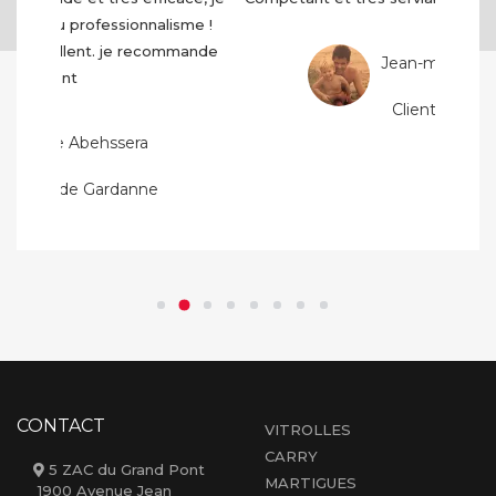
Jean-michel Garcia
Client de Velaux
CONTACT
VITROLLES
CARRY
5 ZAC du Grand Pont
MARTIGUES
1900 Avenue Jean