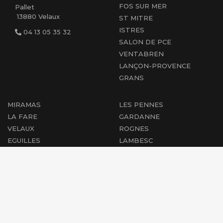
FOS SUR MER
Pallet
13880 Velaux
ST MITRE
ISTRES
04 13 05 35 32
SALON DE PCE
VENTABREN
LANÇON-PROVENCE
GRANS
MIRAMAS
LES PENNES
LA FARE
GARDANNE
VELAUX
ROGNES
EGUILLES
LAMBESC
AIX EN PCE
CABRIES
PEYROLLES
MARIGNANE
PERTUIS
ST-CHAMAS
COUDOUX
ROGNAC
PÉLISSANNE
BERRE L'ÉTANG
SAINT-CANNAT
VENELLES