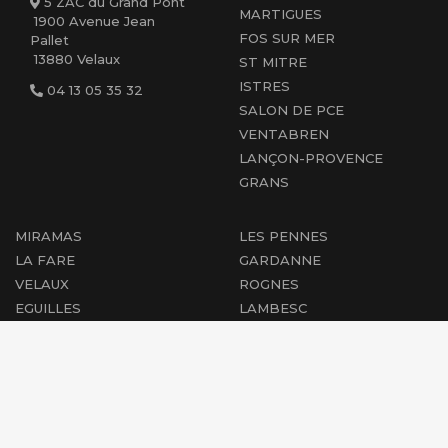
5 ZAC du Grand Pont
MARTIGUES
1900 Avenue Jean
FOS SUR MER
Pallet
13880 Velaux
ST MITRE
ISTRES
04 13 05 35 32
SALON DE PCE
VENTABREN
LANÇON-PROVENCE
GRANS
MIRAMAS
LES PENNES
LA FARE
GARDANNE
VELAUX
ROGNES
EGUILLES
LAMBESC
AIX EN PCE
CABRIES
PEYROLLES
MARIGNANE
PERTUIS
ST-CHAMAS
COUDOUX
ROGNAC
PÉLISSANNE
BERRE L'ÉTANG