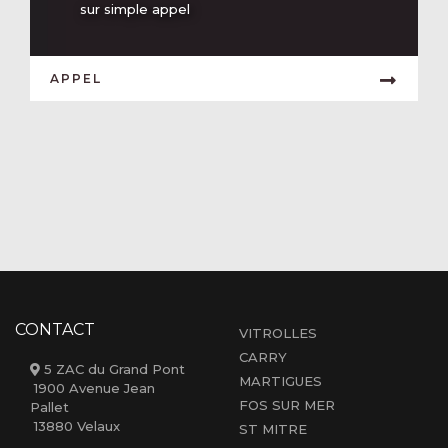
sur simple appel
APPEL
CONTACT
VITROLLES
CARRY
5 ZAC du Grand Pont
MARTIGUES
1900 Avenue Jean
FOS SUR MER
Pallet
13880 Velaux
ST MITRE