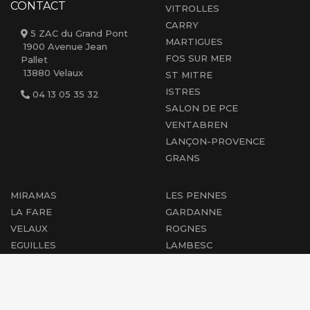
CONTACT
VITROLLES
CARRY
5 ZAC du Grand Pont
MARTIGUES
1900 Avenue Jean
FOS SUR MER
Pallet
13880 Velaux
ST MITRE
ISTRES
04 13 05 35 32
SALON DE PCE
VENTABREN
LANÇON-PROVENCE
GRANS
MIRAMAS
LES PENNES
LA FARE
GARDANNE
VELAUX
ROGNES
EGUILLES
LAMBESC
AIX EN PCE
CABRIES
PEYROLLES
MARIGNANE
PERTUIS
ST-CHAMAS