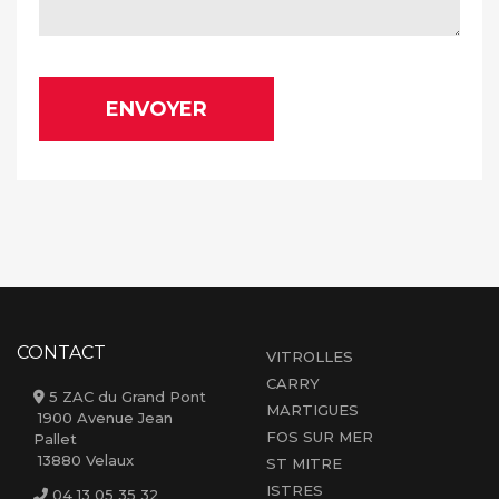
ENVOYER
CONTACT
VITROLLES
CARRY
5 ZAC du Grand Pont
MARTIGUES
1900 Avenue Jean
FOS SUR MER
Pallet
13880 Velaux
ST MITRE
ISTRES
04 13 05 35 32