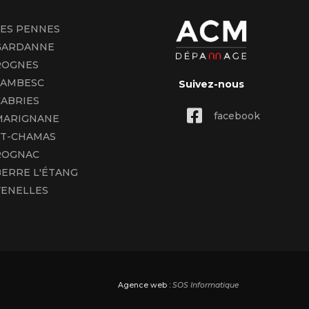
LES PENNES
GARDANNE
ROGNES
LAMBESC
Suivez-nous
ABRIES
facebook
MARIGNANE
ST-CHAMAS
ROGNAC
ERRE L'ÉTANG
VENELLES
Agence web :
SOS Informatique