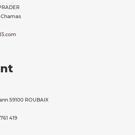
 PRADER
nt-Chamas
13.com
nt
rmann 59100 ROUBAIX
 761 419