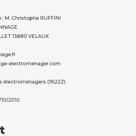
 : M. Christophe RUFFINI
ANNAGE
ALLET 13880 VELAUX
age.fr
ge-electromenager.com
ls électroménagers (9522Z)
1/10/2010
t