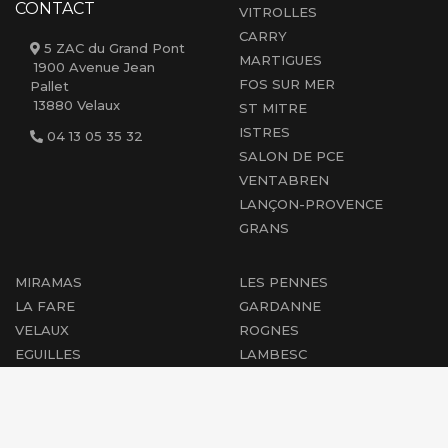
CONTACT
VITROLLES
CARRY
5 ZAC du Grand Pont
MARTIGUES
1900 Avenue Jean
FOS SUR MER
Pallet
13880 Velaux
ST MITRE
ISTRES
04 13 05 35 32
SALON DE PCE
VENTABREN
LANÇON-PROVENCE
GRANS
MIRAMAS
LES PENNES
LA FARE
GARDANNE
VELAUX
ROGNES
EGUILLES
LAMBESC
AIX EN PCE
CABRIES
PEYROLLES
MARIGNANE
PERTUIS
ST-CHAMAS